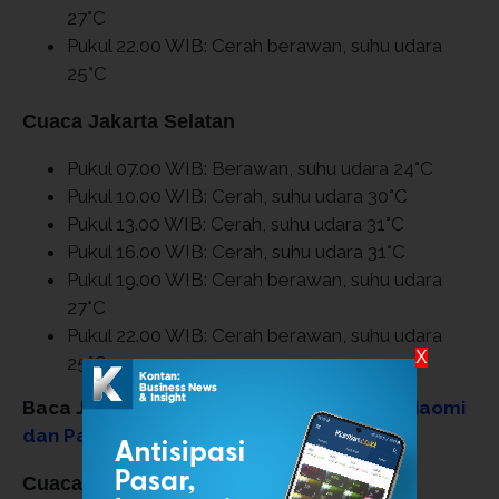
27°C
Pukul 22.00 WIB: Cerah berawan, suhu udara
25°C
Cuaca Jakarta Selatan
Pukul 07.00 WIB: Berawan, suhu udara 24°C
Pukul 10.00 WIB: Cerah, suhu udara 30°C
Pukul 13.00 WIB: Cerah, suhu udara 31°C
Pukul 16.00 WIB: Cerah, suhu udara 31°C
Pukul 19.00 WIB: Cerah berawan, suhu udara
27°C
Pukul 22.00 WIB: Cerah berawan, suhu udara
X
25°C
Baca Juga:
Ini 2 Cara Cek Garansi Resmi Xiaomi
dan Panduan Klaim bagi Pengguna
Cuaca Jakarta Timur