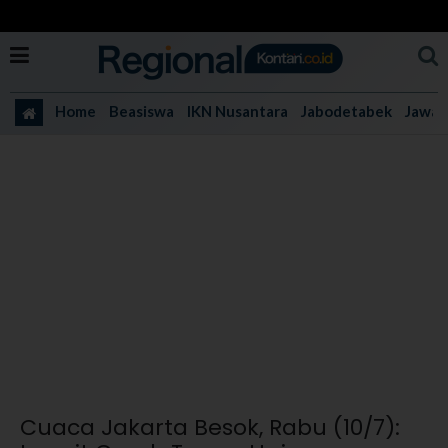
Home
Beasiswa
IKN Nusantara
Jabodetabek
Jawa 
Cuaca Jakarta Besok, Rabu (10/7):