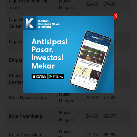
Ogan Komering Ulu
Hujan
22–30
67–98
Timur
Ringan
X
Ogan Komering Ulu
Hujan
20–30
64–99
Selatan
Ringan
Hujan
Ogan Ilir
23–31
69–99
Ringan
Hujan
Empat Lawang
21–27
73–94
Ringan
Penukal Abab
Hujan
22–30
73–99
Lematang Ilir
Ringan
Hujan
Musi Rawas Utara
22–29
77–99
Ringan
Hujan
Kota Palembang
24–30
68–97
Ringan
Hujan
Kota Pagar Alam
17–24
66–95