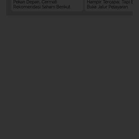
Pekan Depan, Cermati
Hampir Tercapai, Tapi Bel
Rekomendasi Saham Berikut
Buka Jalur Pelayaran