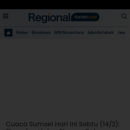
Home
Beasiswa
IKN Nusantara
Jabodetabek
Jawa 
Cuaca Sumsel Hari Ini Sabtu (14/2):