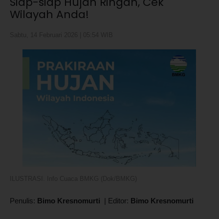
Siap-siap Hujan Ringan, Cek
Wilayah Anda!
Sabtu, 14 Februari 2026 | 05:54 WIB
ILUSTRASI. Info Cuaca BMKG (Dok/BMKG)
Penulis:
Bimo Kresnomurti
|
Editor:
Bimo Kresnomurti