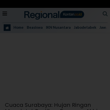
Home
Beasiswa
IKN Nusantara
Jabodetabek
Jawa 
Cuaca Surabaya: Hujan Ringan