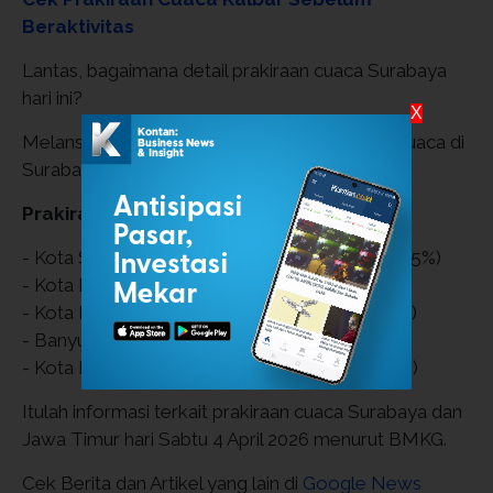
Beraktivitas
Lantas, bagaimana detail prakiraan cuaca Surabaya
hari ini?
X
Melansir dari laman BMKG, berikut prakiraan cuaca di
Surabaya dan Jawa Timur:
Prakiraan Cuaca Jawa Timur 4 April 2026
- Kota Surabaya: Hujan Ringan (25–34 °C, 65–95%)
- Kota Batu: Udara Kabur (17–25 °C, 62–99%)
- Kota Malang: Udara Kabur (21–30 °C, 62–96%)
- Banyuwangi: Berawan (23–31 °C, 70–96%)
- Kota Madiun: Udara Kabur (24–32 °C, 60–98%)
Itulah informasi terkait prakiraan cuaca Surabaya dan
Jawa Timur hari Sabtu 4 April 2026 menurut BMKG.
Cek Berita dan Artikel yang lain di
Google News