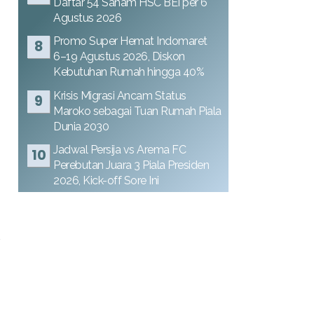
Daftar 54 Saham HSC BEI per 6
Agustus 2026
Promo Super Hemat Indomaret
6–19 Agustus 2026, Diskon
Kebutuhan Rumah hingga 40%
Krisis Migrasi Ancam Status
Maroko sebagai Tuan Rumah Piala
Dunia 2030
Jadwal Persija vs Arema FC
Perebutan Juara 3 Piala Presiden
2026, Kick-off Sore Ini