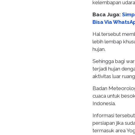
kelembapan udara 
Baca Juga:
Simp
Bisa Via WhatsAp
Hal tersebut memb
lebih lembap khusu
hujan.
Sehingga bagi war
terjadi hujan den
aktivitas luar ruang
Badan Meteorologi
cuaca untuk besok
Indonesia.
Informasi tersebu
persiapan jika su
termasuk area Yog