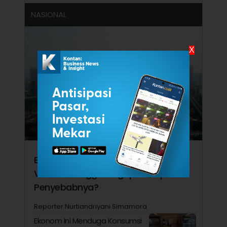
NASIONAL
X
Ekonomi RI Kalah Kencang dari
Vietnam hingga Singapura, Apa
Penyebabnya?
Reporter Nurtiandriyani Simamora
Ekonom Ini Menduga Konsumsi