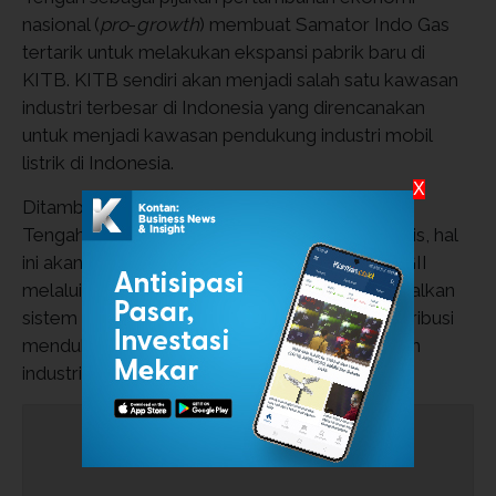
nasional (
pro
-
growth
) membuat Samator Indo Gas
tertarik untuk melakukan ekspansi pabrik baru di
KITB. KITB sendiri akan menjadi salah satu kawasan
industri terbesar di Indonesia yang direncanakan
untuk menjadi kawasan pendukung industri mobil
listrik di Indonesia.
X
Ditambah dengan dukungan infrastruktur Jawa
Tengah yang membuat KITB berlokasi strategis, hal
ini akan menjadi kesempatan yang baik bagi AGII
melalui pabrik baru tersebut untuk mengoptimalkan
sistem distribusi perusahaan sekaligus berkontribusi
mendukung perkembangan salah satu kawasan
industri terbesar di Indonesia.