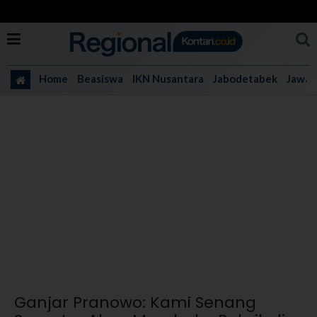
Home
Beasiswa
IKN Nusantara
Jabodetabek
Jawa 
Ganjar Pranowo: Kami Senang