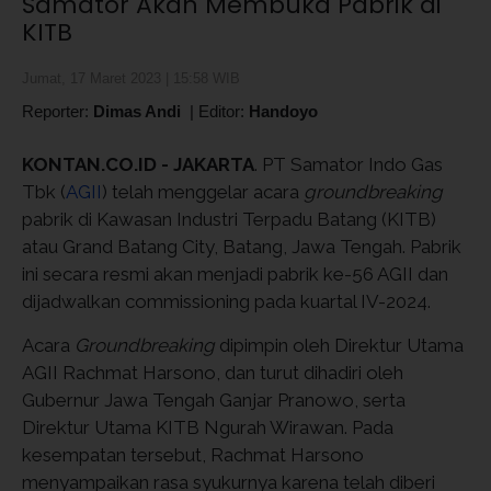
Samator Akan Membuka Pabrik di
KITB
Jumat, 17 Maret 2023 | 15:58 WIB
Reporter:
Dimas Andi
|
Editor:
Handoyo
KONTAN.CO.ID -
JAKARTA
. PT Samator Indo Gas
Tbk (
AGII
) telah menggelar acara
groundbreaking
pabrik di Kawasan Industri Terpadu Batang (KITB)
atau Grand Batang City, Batang, Jawa Tengah. Pabrik
ini secara resmi akan menjadi pabrik ke-56 AGII dan
dijadwalkan commissioning pada kuartal IV-2024.
Acara
Groundbreaking
dipimpin oleh Direktur Utama
AGII Rachmat Harsono, dan turut dihadiri oleh
Gubernur Jawa Tengah Ganjar Pranowo, serta
Direktur Utama KITB Ngurah Wirawan. Pada
kesempatan tersebut, Rachmat Harsono
menyampaikan rasa syukurnya karena telah diberi