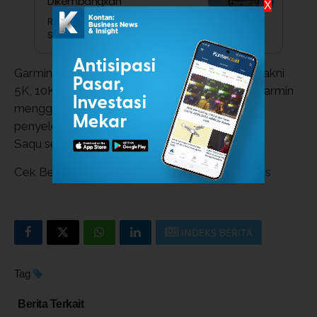
Dikembangkan
X
Reporter Nurtiandriyani
Simamora
Garmin menyediakan empat kategori lomba, yakni
5K, 10K, Half Marathon (21K), dan Kids Dash. Garmin
menggandeng sejumlah mitra dalam
penyelenggaraan ajang ini. Salah satunya Bank
Saqu sebagai mitra perbankan.
Cek Berita dan Artikel yang lain di
Google News
INDEKS BERITA
Tag
Berita Terkait