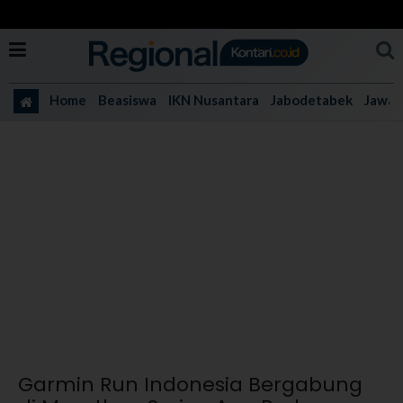
Home
Beasiswa
IKN Nusantara
Jabodetabek
Jawa 
Garmin Run Indonesia Bergabung