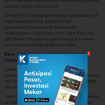
untuk memenuhi kebutuhan konsumsi pengungsi dan
relawan selama masa darurat.
Di Aceh, PT Solusi Bangun Andalas menyalurkan 738
paket sembako untuk warga di enam
kabupaten/kota, termasuk Banda Aceh,
Lhokseumawe, Aceh Besar, Aceh Utara, Pidie Jaya,
dan Bireuen. SIG juga tengah menyiapkan bantuan
untuk korban bencana di Sumatra Utara.
X
Baca Juga:
Kemensos Kirim Bantuan untuk
Korban Banjir di Bali
Direktur Utama SIG, Indrieffouny Indra,
menyampaikan duka mendalam atas jatuhnya korban
dan menegaskan komitmen perusahaan untuk hadir
membantu masyarakat.
“Kami terus mengoptimalkan pendistribusian bantuan
secara merata dan tepat sasaran, sehingga dapat