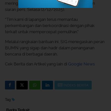
meringankan beban para korban,” ujarnya dalam
siaran pers, Selasa (2/12/2025).
“Tim kami di lapangan terus memantau
perkembangan dan berkoordinasi dengan pihak
terkait untuk mempercepat pemulihan.”
Melalui rangkaian bantuan ini, SIG menegaskan peran
BUMN yang sigap dan hadir dalam penanganan
bencana di berbagai daerah.
Cek Berita dan Artikel yang lain di
Google News
INDEKS BERITA
Tag
Berita Terkait