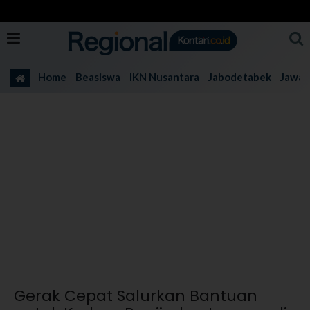
Home
Beasiswa
IKN Nusantara
Jabodetabek
Jawa 
Gerak Cepat Salurkan Bantuan