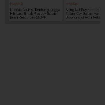
Investasi
Investasi
Hendak Akuisisi Tambang hingga
Asing Net Buy Jumbo Rp 
Hilirisasi, Simak Prospek Saham
Triliun, Cek Saham yang 
Bumi Resources (BUMI)
Diborong di Akhir Pekan