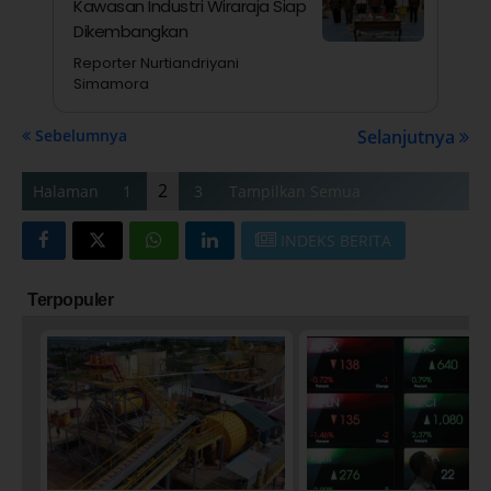
Kawasan Industri Wiraraja Siap
Dikembangkan
Reporter Nurtiandriyani
Simamora
Sebelumnya
Selanjutnya
2
Halaman
1
3
Tampilkan Semua
INDEKS BERITA
Terpopuler