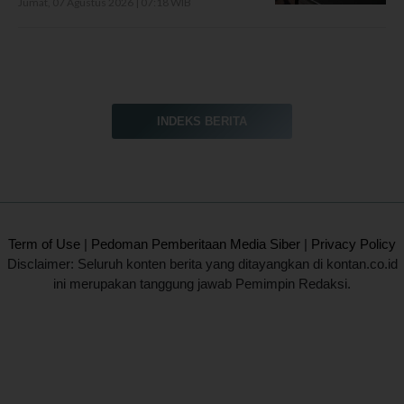
Jumat, 07 Agustus 2026 | 07:18 WIB
INDEKS BERITA
2020 @ Kontan.co.id All rights reserved.
Term of Use
|
Pedoman Pemberitaan Media Siber
|
Privacy Policy
Disclaimer: Seluruh konten berita yang ditayangkan di kontan.co.id
ini merupakan tanggung jawab Pemimpin Redaksi.