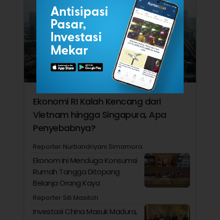
Ekonomi RI Kalah Kencang dari
Vietnam hingga Singapura, Apa
Penyebabnya?
Reporter Nurtiandriyani Simamora
Ekonom Ini Menduga Konsumsi
Rumah Tangga Ditopang
Belanja Orang Kaya
Reporter Siti Masitoh
Investasi China Masuk Madura,