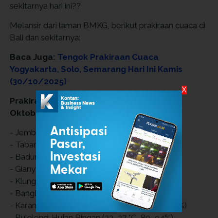
sekitarnya hari ini??
Melansir dari laman BMKG, berikut prakiraan cuaca di
Bali dan sekitarnya:
Baca Juga:
Tengok Prakiraan Cuaca
Yogyakarta, Solo, Semarang Hari Ini Kamis
(30/10/2025)
X
Prakiraan Cuaca Bali dan Sekitarnya 30
Oktober 2025
- Jembrana: Hujan Ringan (22–32 °C, 76–98%)
- Tabanan: Hujan Ringan (22–26 °C, 82–97%)
- Badung: Hujan Ringan (23–32 °C, 75–98%)
- Gianyar: Hujan Ringan (23–27 °C, 80–96%)
- Klungkung: Hujan Ringan (24–32 °C, 70–93%)
- Bangli: Hujan Ringan (19–23 °C, 82–99%)
- Karangasem: Hujan Ringan (20–26 °C, 81–98%)
- Buleleng: Hujan Ringan (23–27 °C, 80–94%)