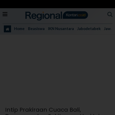
Home
Beasiswa
IKN Nusantara
Jabodetabek
Jawa 
Intip Prakiraan Cuaca Bali,