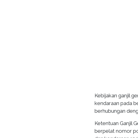
Kebijakan ganjil g
kendaraan pada be
berhubungan denga
Ketentuan Ganjil G
berpelat nomor poli