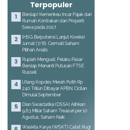
Terpopuler
Bersiap! Kemenkeu Incar Pajak dari
Rumah Kontrakan dan Properti
Sewa pada 2027
IHSG Berpotensi Lanjut Koreksi
Jumat (7/8), Cermati Saham
Pilihan Analis
Rupiah Menguat, Pelaku Pasar
Bersiap Menanti Putusan FTSE
Russell
Utang Kopdes Merah Putih Rp
240 Triliun Dibayar APBN, Cicilan
Dimulai September
Dian Swastatika (DSSA) Alihkan
9,63 Miliar Saham Treasuri per 10
Agustus, Saham Naik
Waskita Karya (WSKT) Catat Rugi