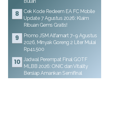
Bulan
Cek Kode Redeem EA FC Mobile
Update 7 Agustus 2026: Klaim
Ribuan Gems Gratis!
Promo JSM Alfamart 7–9 Agustus
2026, Minyak Goreng 2 Liter Mulai
Rp41.500
Jadwal Perempat Final GOTF
MLBB 2026: ONIC dan Vitality
Bersiap Amankan Semifinal