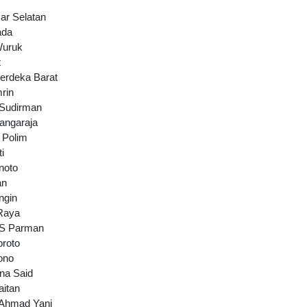
ar Selatan
ada
Wuruk
t
erdeka Barat
rin
 Sudirman
angaraja
 Polim
i
noto
an
ngin
Raya
 S Parman
broto
ono
na Said
aitan
 Ahmad Yani