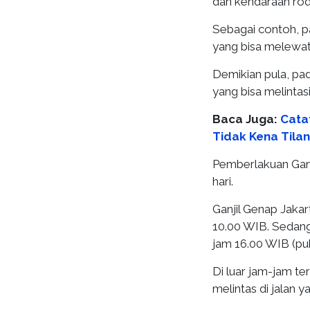
dan kendaraan rod
Sebagai contoh, pa
yang bisa melewati
Demikian pula, pad
yang bisa melintasi
Baca Juga:
Cata
Tidak Kena Tilan
Pemberlakuan Ganj
hari.
Ganjil Genap Jaka
10.00 WIB. Sedang
jam 16.00 WIB (puk
Di luar jam-jam te
melintas di jalan 