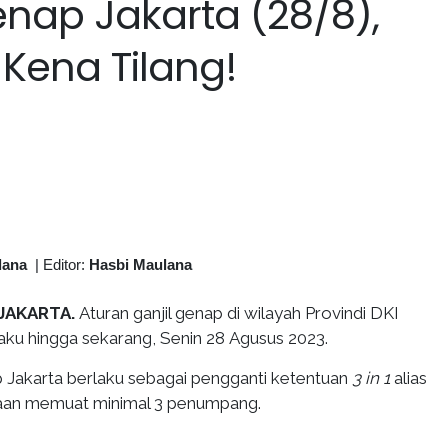
enap Jakarta (28/8),
 Kena Tilang!
lana
|
Editor:
Hasbi Maulana
 JAKARTA.
Aturan ganjil genap di wilayah Provindi DKI
aku hingga sekarang, Senin 28 Agusus 2023.
p Jakarta berlaku sebagai pengganti ketentuan
3 in 1
alias
aan memuat minimal 3 penumpang.