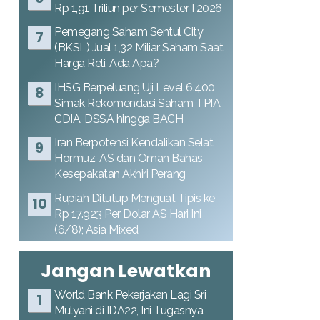
Rp 1,91 Triliun per Semester I 2026
Pemegang Saham Sentul City
(BKSL) Jual 1,32 Miliar Saham Saat
Harga Reli, Ada Apa?
IHSG Berpeluang Uji Level 6.400,
Simak Rekomendasi Saham TPIA,
CDIA, DSSA hingga BACH
Iran Berpotensi Kendalikan Selat
Hormuz, AS dan Oman Bahas
Kesepakatan Akhiri Perang
Rupiah Ditutup Menguat Tipis ke
Rp 17.923 Per Dolar AS Hari Ini
(6/8); Asia Mixed
Jangan Lewatkan
World Bank Pekerjakan Lagi Sri
Mulyani di IDA22, Ini Tugasnya