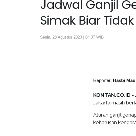
Jadwal Ganjil G
Simak Biar Tidak
Senin, 28 Agustus 2023 | 04:37 WIB
Reporter:
Hasbi Mau
KONTAN.CO.ID -
Jakarta masih berl
Aturan ganjil gena
keharusan kendar