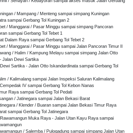
enhil / Senayan / Kebayoran sampai akses masuk Jalan Gerbang
Kuningan / Mampang / Menteng sampai simpang Kuningan
tra sampai Gerbang Tol Kuningan 2
ebet / Manggarai / Pasar Minggu sampai simpang Pancoran
ran sampai Gerbang Tol Tebet 1
rat Dalam Raya sampai Gerbang Tol Tebet 2
ebet / Manggarai / Pasar Minggu sampai Jalan Pancoran Timur II
awang / Halim / Kampung Melayu sampai simpang Jalan Otto
- Jalan Dewi Sartika
Dewi Sartika - Jalan Otto Iskandardinata sampai Gerbang Tol
alim / Kalimalang sampai Jalan Inspeksi Saluran Kalimalang
g Cempedak IV sampai Gerbang Tol Kebon Nanas
imur Raya sampai Gerbang Tol Pedati
isangan / Jatinegara sampai Jalan Bekasi Barat
atinegara / Klender / Buaran sampai Jalan Bekasi Timur Raya
arat sampai Gerbang Tol Jatinegara
 Rawamangun Muka Raya - Jalan Utan Kayu Raya sampai
Rawamangun
Rawamangun / Salemba / Pulogadung sampai simpang Jalan Utan