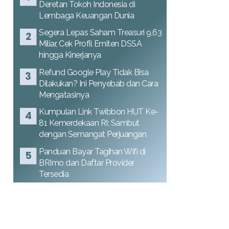
Deretan Tokoh Indonesia di
Lembaga Keuangan Dunia
Segera Lepas Saham Treasuri 9,63
Miliar, Cek Profil Emiten DSSA
hingga Kinerjanya
Refund Google Play Tidak Bisa
Dilakukan? Ini Penyebab dan Cara
Mengatasinya
Kumpulan Link Twibbon HUT Ke-
81 Kemerdekaan RI: Sambut
dengan Semangat Perjuangan
Panduan Bayar Tagihan Wifi di
BRImo dan Daftar Provider
Tersedia