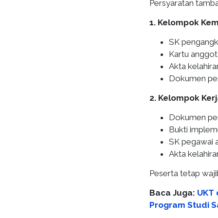
Persyaratan tamba
1. Kelompok Kem
SK pengangk
Kartu anggota
Akta kelahira
Dokumen pen
2. Kelompok Ker
Dokumen per
Bukti implem
SK pegawai at
Akta kelahira
Peserta tetap waji
Baca Juga:
UKT d
Program Studi S