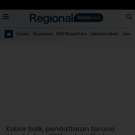
Home
Beasiswa
IKN Nusantara
Jabodetabek
Jawa 
Kabar baik, pendaftaran taruna