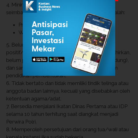
4. Minimal tinggi badan, dengan berat badan
seimbang menurut ketentuan yang berlaku, adalah:
Pria: 165 cm.
Wanita: 163 cm.
5. Belum pernah menikah secara hukum
positif/agama/adat, belum pernah hamil/melahirkan,
belum pernah memiliki anak biologis (anak kandung),
dan sanggup untuk tidak menikah selama dalam
pendidikan pembentukan.
6. Tidak bertato dan tidak memiliki tindik telinga atau
anggota badan lainnya, kecuali yang disebabkan oleh
ketentuan agama/adat.
7. Bersedia menjalani Ikatan Dinas Pertama atau IDP
selama 10 tahun terhitung saat diangkat menjadi
Perwira Polri.
8. Memperoleh persetujuan dari orang tua/wali atau
kepala instansi jika sudah bekerja.