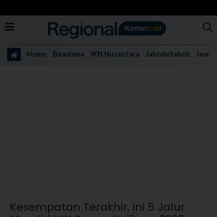
Home
Beasiswa
IKN Nusantara
Jabodetabek
Jawa 
Kesempatan Terakhir, Ini 5 Jalur