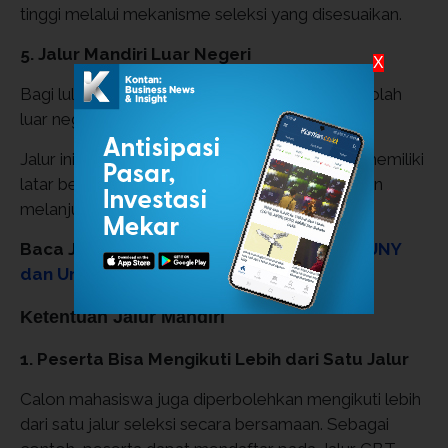
tinggi melalui mekanisme seleksi yang disesuaikan.
5. Jalur Mandiri Luar Negeri
X
Bagi lulusan sekolah internasional maupun sekolah
luar negeri, tersedia Jalur Mandiri Luar Negeri.
Jalur ini ditujukan bagi calon mahasiswa yang memiliki
latar belakang pendidikan internasional dan ingin
melanjutkan studi di UIN Sunan Kalijaga.
Baca Juga:
Peluang Kuliah! Jalur Mandiri UNY
dan Undip Ini Masih Dibuka pada Juli 2026
Ketentuan Jalur Mandiri
1. Peserta Bisa Mengikuti Lebih dari Satu Jalur
Calon mahasiswa juga diperbolehkan mengikuti lebih
dari satu jalur seleksi secara bersamaan. Sebagai