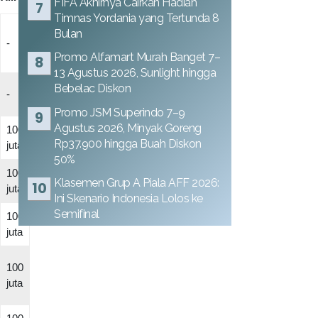
FIFA Akhirnya Cairkan Hadiah
Timnas Yordania yang Tertunda 8
Bulan
-
Promo Alfamart Murah Banget 7–
13 Agustus 2026, Sunlight hingga
Bebelac Diskon
-
Promo JSM Superindo 7–9
Agustus 2026, Minyak Goreng
100
Rp37.900 hingga Buah Diskon
juta
50%
100
Klasemen Grup A Piala AFF 2026:
juta
Ini Skenario Indonesia Lolos ke
Semifinal
100
juta
100
juta