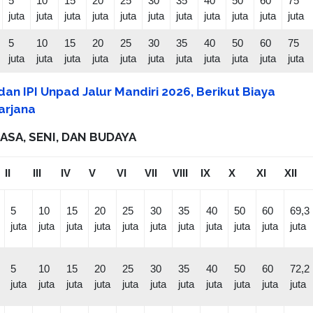
5
10
15
20
25
30
35
40
50
60
75
juta
juta
juta
juta
juta
juta
juta
juta
juta
juta
juta
5
10
15
20
25
30
35
40
50
60
75
juta
juta
juta
juta
juta
juta
juta
juta
juta
juta
juta
an IPI Unpad Jalur Mandiri 2026, Berikut Biaya
arjana
ASA, SENI, DAN BUDAYA
II
III
IV
V
VI
VII
VIII
IX
X
XI
XII
5
10
15
20
25
30
35
40
50
60
69,3
juta
juta
juta
juta
juta
juta
juta
juta
juta
juta
juta
5
10
15
20
25
30
35
40
50
60
72,2
juta
juta
juta
juta
juta
juta
juta
juta
juta
juta
juta