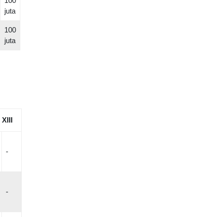
100
juta
100
juta
XIII
-
-