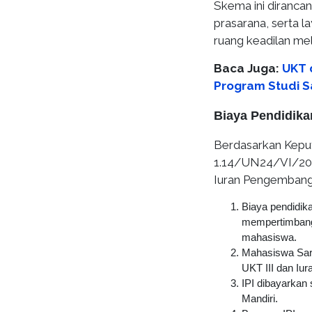
Skema ini diranca
prasarana, serta 
ruang keadilan mel
Baca Juga:
UKT d
Program Studi S
Biaya Pendidika
Berdasarkan Keput
1.14/UN24/VI/2024
Iuran Pengembangan
Biaya pendidik
mempertimbangk
mahasiswa.
Mahasiswa Sarj
UKT III dan Iur
IPI dibayarkan 
Mandiri.