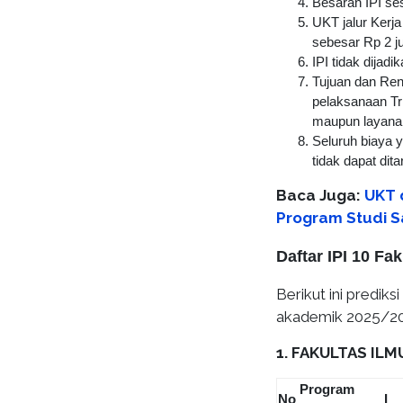
Besaran IPI se
UKT jalur Kerj
sebesar Rp 2 ju
IPI tidak dijad
Tujuan dan Re
pelaksanaan Tr
maupun layana
Seluruh biaya y
tidak dapat dit
Baca Juga:
UKT d
Program Studi S
Daftar IPI 10 Fa
Berikut ini predik
akademik 2025/20
1. FAKULTAS IL
Program
No
I