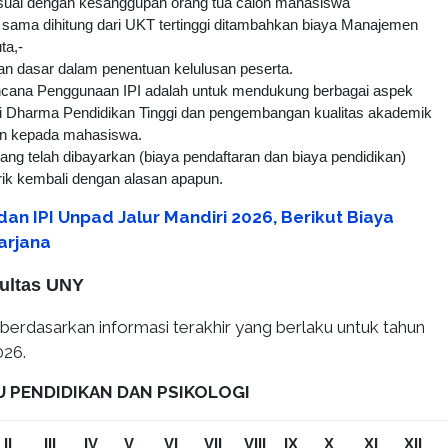
suai dengan kesanggupan orang tua calon mahasiswa
a sama dihitung dari UKT tertinggi ditambahkan biaya Manajemen
ta,-
ikan dasar dalam penentuan kelulusan peserta.
ncana Penggunaan IPI adalah untuk mendukung berbagai aspek
i Dharma Pendidikan Tinggi dan pengembangan kualitas akademik
n kepada mahasiswa.
ang telah dibayarkan (biaya pendaftaran dan biaya pendidikan)
arik kembali dengan alasan apapun.
an IPI Unpad Jalur Mandiri 2026, Berikut Biaya
arjana
kultas UNY
si berdasarkan informasi terakhir yang berlaku untuk tahun
26.
MU PENDIDIKAN DAN PSIKOLOGI
II
III
IV
V
VI
VII
VIII
IX
X
XI
XII