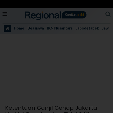
Home
Beasiswa
IKN Nusantara
Jabodetabek
Jawa 
Ketentuan Ganjil Genap Jakarta