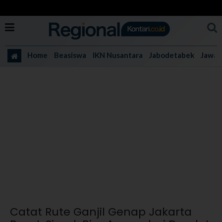
Home
Beasiswa
IKN Nusantara
Jabodetabek
Jawa 
Catat Rute Ganjil Genap Jakarta