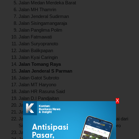
Jalan Medan Merdeka Barat
Jalan MH Thamrin
Jalan Jenderal Sudirman
Jalan Sisingamangaraja
Jalan Panglima Polim
Jalan Fatmawati
Jalan Suryopranoto
Jalan Balikpapan
Jalan Kyai Caringin
Jalan Tomang Raya
Jalan Jenderal S Parman
Jalan Gatot Subroto
Jalan MT Haryono
Jalan HR Rasuna Said
Jalan D.I Pandjaitan
X
Jalan Jenderal Ahmad Yani
Jalan Pramuka
Jalan Salemba Raya sisi Barat, untuk Timur mulai dari
Simpang Jalan Paseban Raya sampai Diponegoro
Jalan Kramat Raya