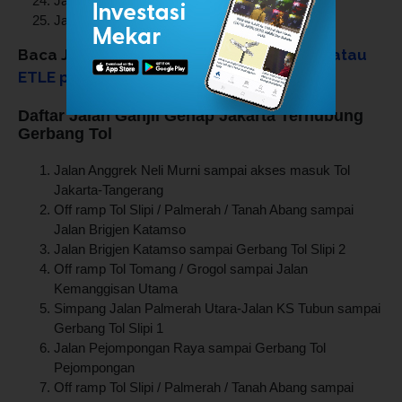
Jalan Stasiun Senen
Jalan Gunung Sahari
Baca Juga:
Ini Cara Cek Tilang Elektronik atau
ETLE pada Kendaraan via Korlantas Polri
Daftar Jalan Ganjil Genap Jakarta Terhubung
Gerbang Tol
Jalan Anggrek Neli Murni sampai akses masuk Tol
Jakarta-Tangerang
Off ramp Tol Slipi / Palmerah / Tanah Abang sampai
Jalan Brigjen Katamso
Jalan Brigjen Katamso sampai Gerbang Tol Slipi 2
Off ramp Tol Tomang / Grogol sampai Jalan
Kemanggisan Utama
Simpang Jalan Palmerah Utara-Jalan KS Tubun sampai
Gerbang Tol Slipi 1
Jalan Pejompongan Raya sampai Gerbang Tol
Pejompongan
Off ramp Tol Slipi / Palmerah / Tanah Abang sampai