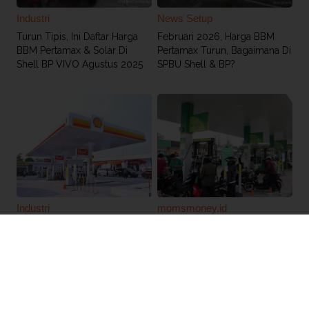
Industri
News Setup
Turun Tipis, Ini Daftar Harga
Februari 2026, Harga BBM
BBM Pertamax & Solar Di
Pertamax Turun, Bagaimana Di
Shell BP VIVO Agustus 2025
SPBU Shell & BP?
Industri
momsmoney.id
Daftar SPBU yang Jual BBM
Harga Ada yang Naik dan
Shell Super di Tangerang
Turun, Ini Harga BBM Shell
Cilegon Serang Hari Ini (11/9)
dan BP Terbaru September
2025
Terpopuler