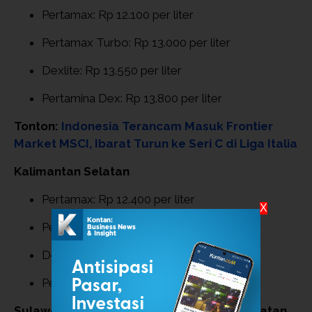
Pertamax: Rp 12.100 per liter
Pertamax Turbo: Rp 13.000 per liter
Dexlite: Rp 13.550 per liter
Pertamina Dex: Rp 13.800 per liter
Tonton:
Indonesia Terancam Masuk Frontier
Market MSCI, Ibarat Turun ke Seri C di Liga Italia
Kalimantan Selatan
Pertamax: Rp 12.400 per liter
X
Pertamax Turbo: Rp 13.250 per liter
Dexlite: Rp 13.850 per liter
Pertamina Dex: Rp 14.100 per liter
Sulawesi (Utara, Gorontalo, Tenggara, Selatan,