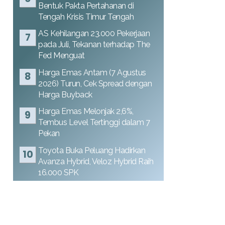
Bentuk Pakta Pertahanan di
Tengah Krisis Timur Tengah
AS Kehilangan 23.000 Pekerjaan
pada Juli, Tekanan terhadap The
Fed Menguat
Harga Emas Antam (7 Agustus
2026) Turun, Cek Spread dengan
Harga Buyback
Harga Emas Melonjak 2,6%,
Tembus Level Tertinggi dalam 7
Pekan
Toyota Buka Peluang Hadirkan
Avanza Hybrid, Veloz Hybrid Raih
16.000 SPK