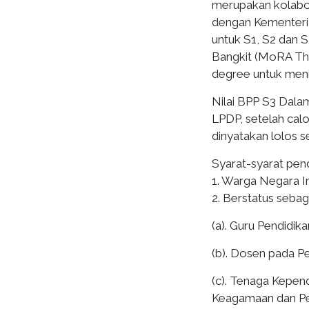
merupakan kolabo
dengan Kementeria
untuk S1, S2 dan 
Bangkit (MoRA Th
degree untuk meni
Nilai BPP S3 Dalam
LPDP, setelah cal
dinyatakan lolos s
Syarat-syarat pend
1. Warga Negara I
2. Berstatus sebag
(a). Guru Pendidi
(b). Dosen pada P
(c). Tenaga Kepen
Keagamaan dan Pe