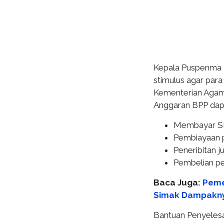
Kepala Puspenma 
stimulus agar par
Kementerian Agama
Anggaran BPP dapa
Membayar S
Pembiayaan p
Peneribitan j
Pembelian pel
Baca Juga:
Peme
Simak Dampakny
Bantuan Penyelesa