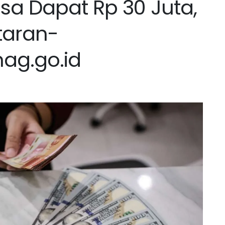
isa Dapat Rp 30 Juta,
taran-
ag.go.id