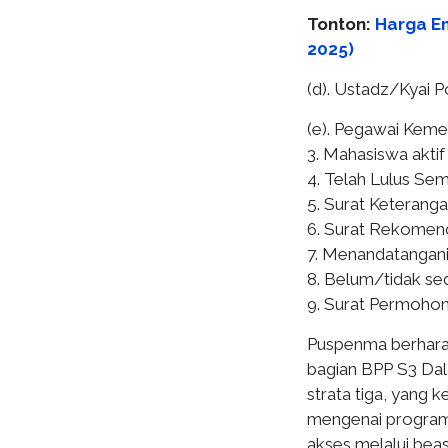
Tonton:
Harga Em
2025)
(d). Ustadz/Kyai 
(e). Pegawai Keme
3. Mahasiswa aktif
4. Telah Lulus Sem
5. Surat Keteranga
6. Surat Rekomend
7. Menandatangani 
8. Belum/tidak s
9. Surat Permohon
Puspenma berhara
bagian BPP S3 Dal
strata tiga, yang 
mengenai program
akses melalui bea