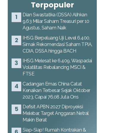
Terpopuler
Dian Swastatika (DSSA) Alihkan
9,63 Miliar Saham Treasuri per 10
Agustus, Saham Naik
IHSG Berpeluang Uji Level 6.400,
Simak Rekomendasi Saham TPIA,
CDIA, DSSA hingga BACH
IHSG Melesat ke 6.409, Waspadai
Volatilitas Rebalancing MSCI &
FTSE
Cadangan Emas China Catat
Kenaikan Terbesar Sejak Oktober
2023, Capai 76,08 Juta Ons
Defisit APBN 2027 Diproyeksi
Melebar, Target Anggaran Netral
Makin Berat
Siap-Siap! Rumah Kontrakan &