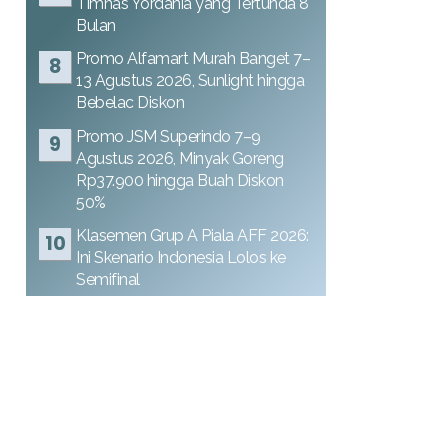
Timnas Yordania yang Tertunda 8
Bulan
Promo Alfamart Murah Banget 7–
13 Agustus 2026, Sunlight hingga
Bebelac Diskon
Promo JSM Superindo 7–9
Agustus 2026, Minyak Goreng
Rp37.900 hingga Buah Diskon
50%
Klasemen Grup A Piala AFF 2026:
Ini Skenario Indonesia Lolos ke
Semifinal