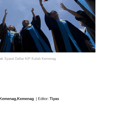
k Syarat Daftar KIP Kuliah Kemenag.
h Kemenag,Kemenag
|
Editor:
Tiyas