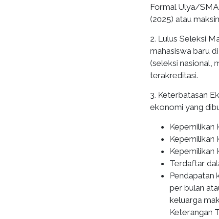
Formal Ulya/SMA/S
(2025) atau maksi
2. Lulus Seleksi M
mahasiswa baru di
(seleksi nasional, 
terakreditasi.
3. Keterbatasan E
ekonomi yang dibu
Kepemilikan K
Kepemilikan 
Kepemilikan K
Terdaftar da
Pendapatan k
per bulan at
keluarga mak
Keterangan 