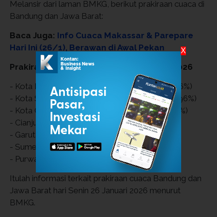
Melansir dari laman BMKG, berikut prakiraan cuaca di
Bandung dan Jawa Barat:
Baca Juga:
Info Cuaca Makassar & Parepare
Hari Ini (26/1), Berawan di Awal Pekan
X
Prakiraan Cuaca Jawa Barat 26 Januari 2026
- Kota Bandung: Hujan Ringan (19–26 °C, 66–96%)
- Kota Sukabumi: Hujan RIngan (20–27 °C, 60–96%)
- Kota Cirebon: Hujan Ringan (24–29 °C, 71–86%)
- Cianjur: Hujan Ringan (19–27 °C, 62–97%)
- Garut: Hujan Ringan (17–24 °C, 59–96%)
- Sumedang: Hujan Ringan (21–27 °C, 69–96%)
- Purwakarta: Berawan (23–28 °C, 72–90%)
Itulah informasi terkait prakiraan cuaca Bandung dan
Jawa Barat hari Senin 26 Januari 2026 menurut
BMKG.