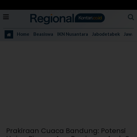
Home
Beasiswa
IKN Nusantara
Jabodetabek
Jawa 
Prakiraan Cuaca Bandung: Potensi