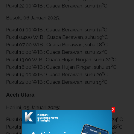
o
Pukul 22:00 WIB : Cuaca Berawan, suhu 19
C
Besok, 06 Januari 2025:
o
Pukul 01:00 WIB : Cuaca Berawan, suhu 19
C
o
Pukul 04:00 WIB : Cuaca Berawan, suhu 19
C
o
Pukul 07:00 WIB : Cuaca Berawan, suhu 18
C
o
Pukul 10:00 WIB : Cuaca Berawan, suhu 22
C
o
Pukul 13:00 WIB : Cuaca Hujan Ringan, suhu 22
C
o
Pukul 16:00 WIB : Cuaca Hujan Ringan, suhu 21
C
o
Pukul 19:00 WIB : Cuaca Berawan, suhu 20
C
o
Pukul 22:00 WIB : Cuaca Berawan, suhu 19
C
Aceh Utara
Hari ini, 05 Januari 2025:
X
o
Pukul 07:00 WIB : Cuaca Cerah Berawan, suhu 24
C
o
Pukul 10:00 WIB : Cuaca Cerah Berawan, suhu 28
C
o