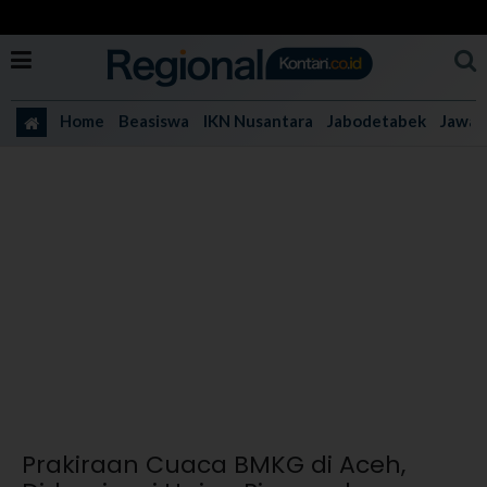
Home
Beasiswa
IKN Nusantara
Jabodetabek
Jawa 
Prakiraan Cuaca BMKG di Aceh,