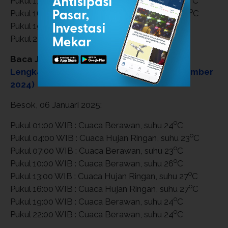
Pukul 13:00 WIB : Cuaca Hujan Ringan, suhu 28
C
o
Pukul 16:00 WIB : Cuaca Hujan Ringan, suhu 26
C
o
Pukul 19:00 WIB : Cuaca Berawan, suhu 24
C
o
Pukul 22:00 WIB : Cuaca Berawan, suhu 24
C
Baca Juga:
Prakiraan Cuaca BMKG Aceh
Lengkap, Hari Ini dan Besok (8 dan 9 November
2024)
Besok, 06 Januari 2025:
o
Pukul 01:00 WIB : Cuaca Berawan, suhu 24
C
o
Pukul 04:00 WIB : Cuaca Hujan Ringan, suhu 23
C
o
Pukul 07:00 WIB : Cuaca Berawan, suhu 23
C
o
Pukul 10:00 WIB : Cuaca Berawan, suhu 26
C
o
Pukul 13:00 WIB : Cuaca Hujan Ringan, suhu 27
C
o
Pukul 16:00 WIB : Cuaca Hujan Ringan, suhu 27
C
o
Pukul 19:00 WIB : Cuaca Berawan, suhu 24
C
o
Pukul 22:00 WIB : Cuaca Berawan, suhu 24
C