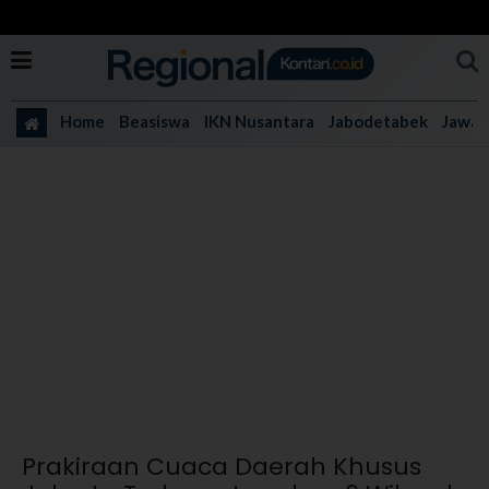
Home
Beasiswa
IKN Nusantara
Jabodetabek
Jawa 
Prakiraan Cuaca Daerah Khusus