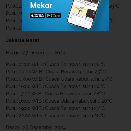
o
Pukul 13:00 WIB : Cuaca Cerah Berawan, suhu 29
C
o
Pukul 16:00 WIB : Cuaca Berawan, suhu 29
C
o
Pukul 19:00 WIB : Cuaca Hujan Ringan, suhu 28
C
o
Pukul 22:00 WIB : Cuaca Berawan, suhu 27
C
Jakarta Barat
Hari ini, 27 Desember 2024:
o
Pukul 01:00 WIB : Cuaca Berawan, suhu 26
C
o
Pukul 04:00 WIB : Cuaca Berawan, suhu 25
C
o
Pukul 07:00 WIB : Cuaca Udara Kabur, suhu 25
C
o
Pukul 10:00 WIB : Cuaca Berawan, suhu 24
C
o
Pukul 13:00 WIB : Cuaca Berawan, suhu 28
C
o
Pukul 16:00 WIB : Cuaca Udara Kabur, suhu 28
C
o
Pukul 19:00 WIB : Cuaca Berawan, suhu 27
C
o
Pukul 22:00 WIB : Cuaca Berawan, suhu 26
C
Besok, 28 Desember 2024: