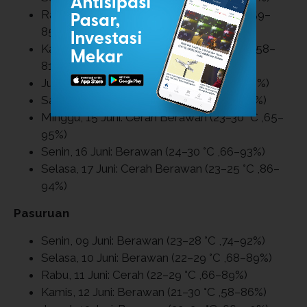
Rabu, 11 Juni: Cerah Berawan (23–30 °C ,59–
85%)
Kamis, 12 Juni: Cerah Berawan (23–30 °C ,58–
81%)
Jumat, 13 Juni: Berawan (24–29 °C ,65–94%)
Sabtu, 14 Juni: Berawan (23–28 °C ,74–95%)
Minggu, 15 Juni: Cerah Berawan (23–30 °C ,65–
95%)
Senin, 16 Juni: Berawan (24–30 °C ,66–93%)
Selasa, 17 Juni: Cerah Berawan (23–25 °C ,86–
94%)
Pasuruan
Senin, 09 Juni: Berawan (23–28 °C ,74–92%)
Selasa, 10 Juni: Berawan (22–29 °C ,68–89%)
Rabu, 11 Juni: Cerah (22–29 °C ,66–89%)
Kamis, 12 Juni: Berawan (21–30 °C ,58–86%)