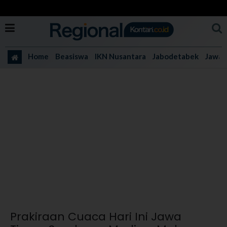
Home
Beasiswa
IKN Nusantara
Jabodetabek
Jawa 
Prakiraan Cuaca Hari Ini Jawa