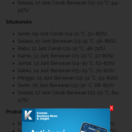
Selasa, 17 Juni: Cerah Berawan (22–23 °C ,94–
95%)
Situbondo
Senin, 09 Juni: Cerah (24–31 °C ,51–85%)
Selasa, 10 Juni: Berawan (23–31 °C ,56–86%)
Rabu, 11 Juni: Cerah (25–32 °C ,48–74%)
Kamis, 12 Juni: Berawan (23–33 °C ,37–80%)
Jumat, 13 Juni: Berawan (24–30 °C ,62–83%)
Sabtu, 14 Juni: Berawan (25–29 °C ,72–81%)
Minggu, 15 Juni: Berawan (25–31 °C ,55–84%)
Senin, 16 Juni: Berawan (25–30 °C ,68–85%)
Selasa, 17 Juni: Cerah Berawan (23–25 °C ,84–
97%)
X
Probolinggo
Senin, 09 Juni: Berawan (23–29 °C ,64–92%)
Selasa, 10 Juni: Berawan (23–30 °C ,62–87%)