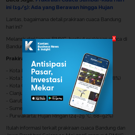
ini (19/5): Ada yang Berawan hingga Hujan
Lantas, bagaimana detail prakiraan cuaca Bandung
hari ini?
Melansir dari laman BMKG, berikut prakiraan cuaca di
X
Bandung dan Jawa Barat:
Prakiraan Cuaca Jawa Barat 19 Mei 2026
- Kota Bandung: Berawan (20–28 °C, 60–97%)
- Kota Sukabumi: Hujan Ringan (20–27 °C, 71–98%)
- Kota Cirebon: Berawan (26–30 °C, 69–84%)
- Cianjur: Hujan Ringan (19–26 °C, 64–99%)
- Garut: Hujan Ringan (17–24 °C, 73–99%)
- Sumedang: Berawan (21–27 °C, 69–96%)
- Purwakarta: Hujan Ringan (24–29 °C, 68–92%)
Itulah informasi terkait prakiraan cuaca Bandung dan