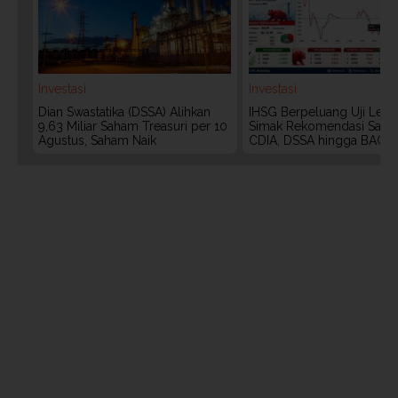
Investasi
Investasi
Dian Swastatika (DSSA) Alihkan
IHSG Berpeluang Uji Level
9,63 Miliar Saham Treasuri per 10
Simak Rekomendasi Saha
Agustus, Saham Naik
CDIA, DSSA hingga BACH