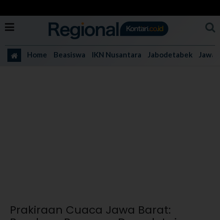
Home
Beasiswa
IKN Nusantara
Jabodetabek
Jawa 
Prakiraan Cuaca Jawa Barat: