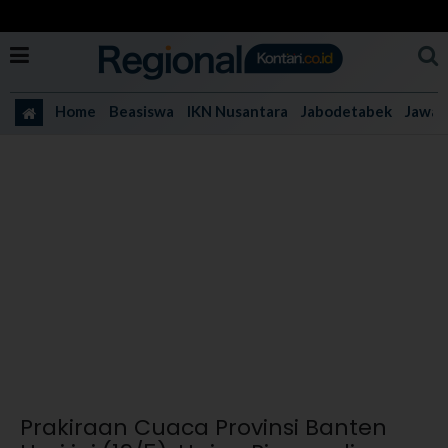
Home
Beasiswa
IKN Nusantara
Jabodetabek
Jawa 
Prakiraan Cuaca Provinsi Banten