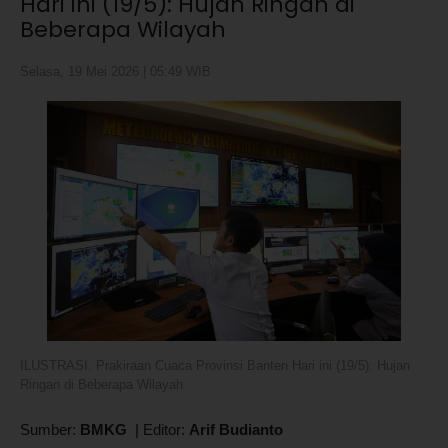
Hari ini (19/5): Hujan Ringan di
Beberapa Wilayah
Selasa, 19 Mei 2026 | 05:49 WIB
ILUSTRASI. Prakiraan Cuaca Provinsi Banten Hari ini (19/5): Hujan
Ringan di Beberapa Wilayah
Sumber:
BMKG
|
Editor:
Arif Budianto