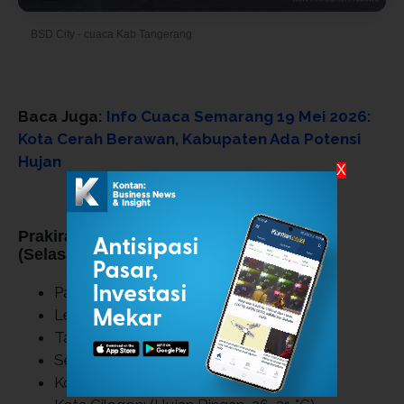
BSD City - cuaca Kab Tangerang
© Foto oleh Daniel Prabowo
Baca Juga:
Info Cuaca Semarang 19 Mei 2026:
Kota Cerah Berawan, Kabupaten Ada Potensi
Hujan
X
Prakiraan Cuaca Provinsi Banten Hari ini
(Selasa, 19 Mei 2026):
Pandeglang:
(Berawan ,25–32 °C)
Lebak:
(Hujan Ringan ,25–31 °C)
Tangerang:
(Cerah Berawan ,26–31 °C)
Serang:
(Berawan ,26–32 °C)
Kota Tangerang:
(Berawan ,26–31 °C)