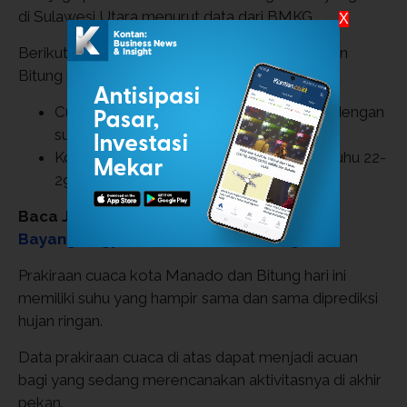
di Sulawesi Utara menurut data dari BMKG.
X
Berikut prakiraan cuaca untuk kota Manado dan
Bitung hari ini Sabtu, 7 Februari 2026:
Cuaca kota Manado hari ini: hujan ringan dengan
0
suhu 24-29
C, kelembapan 69-92%
Kota Bitung hari ini: hujan ringan dengan suhu 22-
0
29
C, kelembapan 72-97%
Baca Juga:
Siapkan Payung! Hujan Ringan
Bayangi Yogyakarta, Solo, Semarang.
Prakiraan cuaca kota Manado dan Bitung hari ini
memiliki suhu yang hampir sama dan sama diprediksi
hujan ringan.
Data prakiraan cuaca di atas dapat menjadi acuan
bagi yang sedang merencanakan aktivitasnya di akhir
pekan.