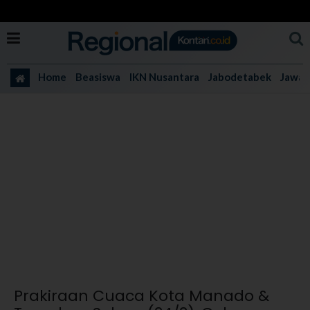
Home
Beasiswa
IKN Nusantara
Jabodetabek
Jawa 
Prakiraan Cuaca Kota Manado &