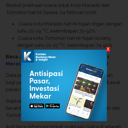
Berikut prakiraan cuaca untuk kota Manado dan
Tomohon hari ini Selasa, 24 Februari 2026:
Cuaca kota Manado hari ini: hujan ringan dengan
0
suhu 25-29
C, kelembapan 75-92%
Cuaca kota Tomohon hari ini: hujan sedang
0
dengan suhu 20-27
C, kelembapan 74-99%
X
Baca Juga:
Fenomena Cuaca Kaltim: Hujan
Merata di IKN dan 9 Wilayah Hari Ini (24/2)
Data prakiraan cuaca di atas dapat menjadi acuan
bagi yang sedang merencanakan aktivitasnya di awal
pekan ini.
Siapkan payung atau jas hujan bagi yang akan
beraktivitas di luar ruangan untuk warga Manado dan
Tomohon hari ini.
Ikuti terus informasi terkait prakiraan cuaca di wilayah