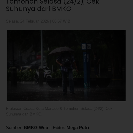
Tomohon Selasa (24/2), Cek
Suhunya dari BMKG
Selasa, 24 Februari 2026 | 06:57 WIB
Prakiraan Cuaca Kota Manado & Tomohon Selasa (24/2), Cek
Suhunya dari BMKG.
Sumber:
BMKG Web
|
Editor:
Mega Putri