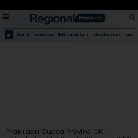
Home
Beasiswa
IKN Nusantara
Jabodetabek
Jawa 
Prakiraan Cuaca Provinsi DKI