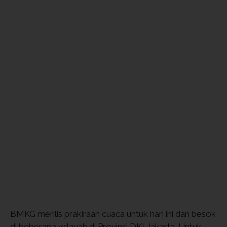
BMKG merilis prakiraan cuaca untuk hari ini dan besok
di beberapa wilayah di Provinsi DKI Jakarta. Untuk