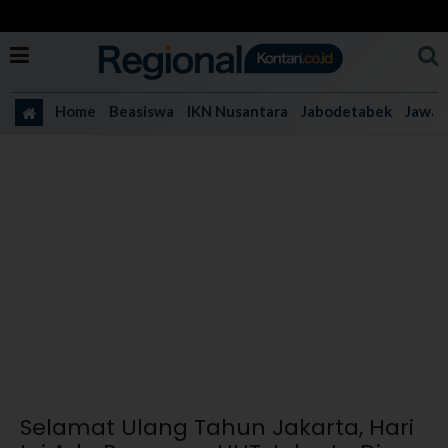
Home
Beasiswa
IKN Nusantara
Jabodetabek
Jawa 
Selamat Ulang Tahun Jakarta, Hari