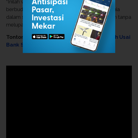
“Inilah wajah Jakarta hari ini, maju, terbuka, dan
berbudaya, kota yang menampung banyak dunia
dalam satu ruang, dan menyambut masa depan tanpa
melupakan sejarah,” tandasnya.
Tonton:
Saham Big Bank Kompak Memerah Usai
Bank Sentral Tahan Suku Bunga