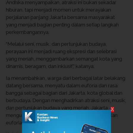
Andhika menyampaikan, atraksi ini bukan sekadar
hiburan, tapi menjadi momen untuk merayakan
perjalanan panjang Jakarta bersama masyarakat
yang menjadi bagian penting dalam setiap langkah
perkembangannya.
“Melalui seni, musik, dan pertunjukan budaya,
perayaan ini menjadi ruang ekspresi dan selebrasi
yang meriah, menggambarkan semangat kota yang
dinamis, beragam, dan inklusif,” katanya.
Ia menambahkan, warga dari berbagai latar belakang
datang bersama, menyatu dalam euforia dan rasa
bangga sebagai bagian dari Jakarta, kota global dan
berbudaya. Dengan menghadirkan atraksi seni, musik,
dan pertunjukan budaya yang meriah, Jakarta
X
mengundang seluruh warga untuk ikut merasakan
euforia ulang tahun kota tercinta.