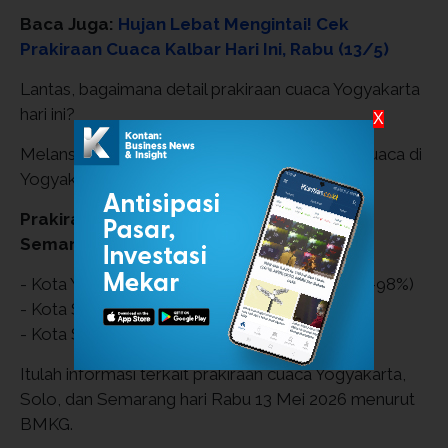
Baca Juga:
Hujan Lebat Mengintai! Cek
Prakiraan Cuaca Kalbar Hari Ini, Rabu (13/5)
Lantas, bagaimana detail prakiraan cuaca Yogyakarta
hari ini?
X
Melansir dari laman BMKG, berikut prakiraan cuaca di
Yogyakarta, Solo, dan Semarang:
Prakiraan Cuaca Yogyakarta, Solo, dan
Semarang 13 Mei 2026
- Kota Yogyakarta: Hujan Ringan (24–32 °C, 66–98%)
- Kota Solo: Berawan (25–32 °C, 60–92%)
- Kota Semarang: Berawan (26–33 °C, 51–85%)
Itulah informasi terkait prakiraan cuaca Yogyakarta,
Solo, dan Semarang hari Rabu 13 Mei 2026 menurut
BMKG.