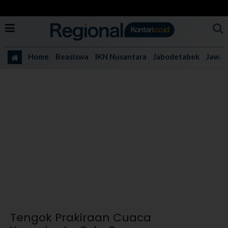
Home
Beasiswa
IKN Nusantara
Jabodetabek
Jawa 
Tengok Prakiraan Cuaca