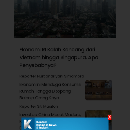
Ekonomi RI Kalah Kencang dari
Vietnam hingga Singapura, Apa
Penyebabnya?
Reporter Nurtiandriyani Simamora
Ekonom Ini Menduga Konsumsi
Rumah Tangga Ditopang
Belanja Orang Kaya
Reporter Siti Masitoh
Investasi China Masuk Madura,
X
Kawasan Industri Wiraraja Siap
Dikembangkan