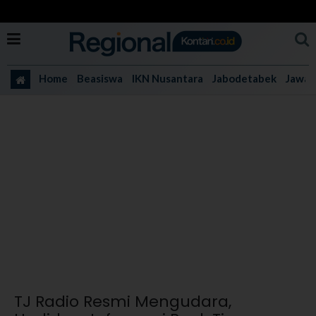
Home
Beasiswa
IKN Nusantara
Jabodetabek
Jawa 
TJ Radio Resmi Mengudara,