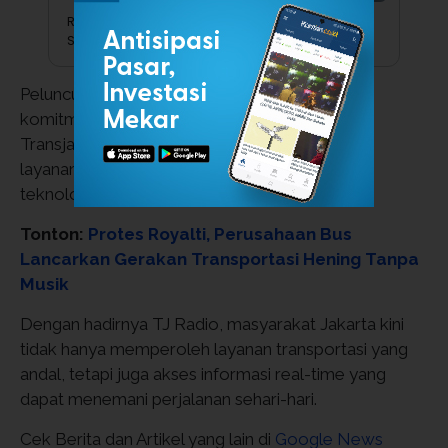
Reporter Nurtiandriyani
Simamora
Peluncuran TJ Radio disebut sebagai wujud
komitmen Pemprov DKI Jakarta bersama PT
Transjakarta untuk terus menghadirkan inovasi
layanan transportasi yang terintegrasi dengan
teknologi informasi.
Tonton:
Protes Royalti, Perusahaan Bus
Lancarkan Gerakan Transportasi Hening Tanpa
Musik
Dengan hadirnya TJ Radio, masyarakat Jakarta kini
tidak hanya memperoleh layanan transportasi yang
andal, tetapi juga akses informasi real-time yang
dapat menemani perjalanan sehari-hari.
Cek Berita dan Artikel yang lain di
Google News