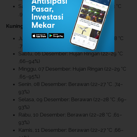
Sabtu, 13 Desember: Hujan Ringan (21–23 °C
,95–99%)
Kuningan
Jumat, 05 Desember: Hujan Ringan (22–28 °C
,70–95%)
Sabtu, 06 Desember: Hujan Ringan (22–29 °C
,66–94%)
Minggu, 07 Desember: Hujan Ringan (22–29 °C
,65–95%)
Senin, 08 Desember: Berawan (22–27 °C ,74–
93%)
Selasa, 09 Desember: Berawan (22–28 °C ,69–
93%)
Rabu, 10 Desember: Berawan (22–28 °C ,61–
93%)
Kamis, 11 Desember: Berawan (22–27 °C ,66–