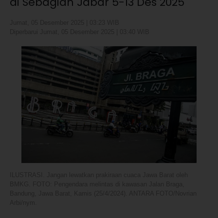
di Sebagian Jabar 5-13 Des 2025
Jumat, 05 Desember 2025 | 03:23 WIB
Diperbarui Jumat, 05 Desember 2025 | 03:40 WIB
ILUSTRASI. Jangan lewatkan prakiraan cuaca Jawa Barat oleh
BMKG. FOTO: Pengendara melintas di kawasan Jalan Braga,
Bandung, Jawa Barat, Kamis (25/4/2024). ANTARA FOTO/Novrian
Arbi/nym.