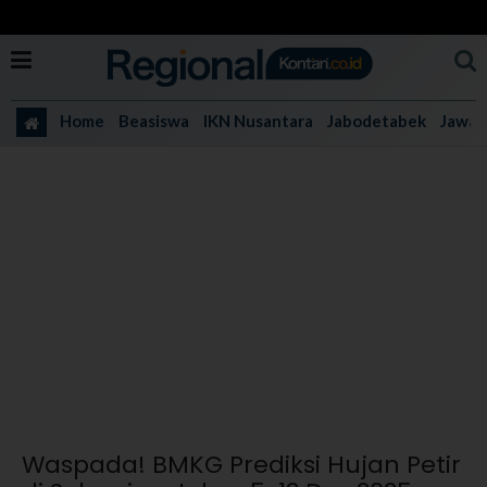
Home
Beasiswa
IKN Nusantara
Jabodetabek
Jawa 
Waspada! BMKG Prediksi Hujan Petir