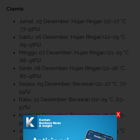
Ciamis
Jumat, 05 Desember: Hujan Ringan (22–27 °C
,77–98%)
Sabtu, 06 Desember: Hujan Ringan (22–29 °C
,69–98%)
Minggu, 07 Desember: Hujan Ringan (21–29 °C
,68–98%)
Senin, 08 Desember: Hujan Ringan (22–26 °C
,85–98%)
Selasa, 09 Desember: Berawan (21–27 °C ,77–
99%)
Rabu, 10 Desember: Berawan (22–29 °C ,63–
97%)
Kamis, 11 Desember: Berawan (22–26 °C ,75–
X
96%)
Jumat, 12 Desember: Hujan Ringan (21–29 °C
,65–98%)