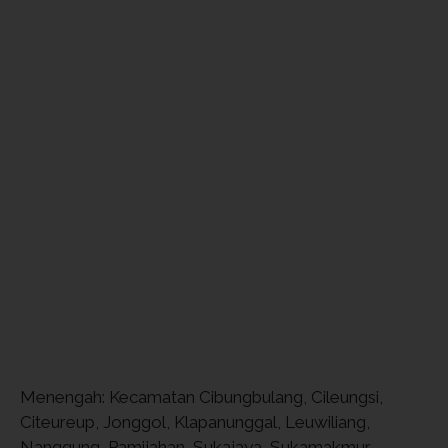
Menengah: Kecamatan Cibungbulang, Cileungsi,
Citeureup, Jonggol, Klapanunggal, Leuwiliang,
Nanggung, Pamijahan, Sukajaya, Sukamakmur.