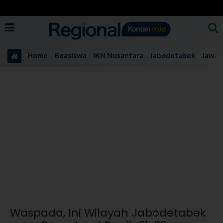
Home
Beasiswa
IKN Nusantara
Jabodetabek
Jawa 
Waspada, Ini Wilayah Jabodetabek