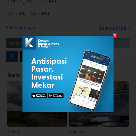
Menengah: Tidak ada.
Rendah: Tidak ada.
Sebelumnya
Selanjutnya
X
2
Halaman
1
3
Tampilkan Semua
INDEKS BERITA
Berita Terkait
Aktual
Regional