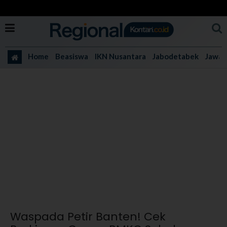
Home
Beasiswa
IKN Nusantara
Jabodetabek
Jawa 
Waspada Petir Banten! Cek