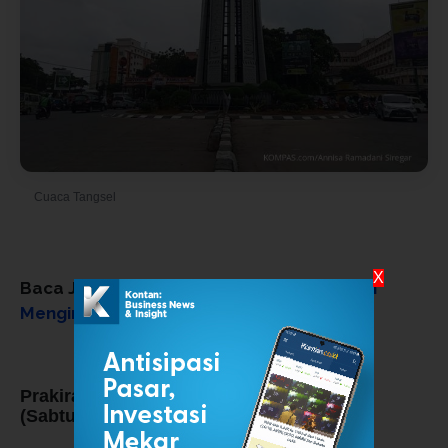
Cuaca Tangsel
© Foto oleh Annisa Ramadani Siregar
X
Baca Juga:
Prakiraan Cuaca: Hujan Ringan
Mengintai Jabodetabek Jumat Ini!
Prakiraan Cuaca Provinsi Banten Hari Ini
(Sabtu, 7 Februari 2026):