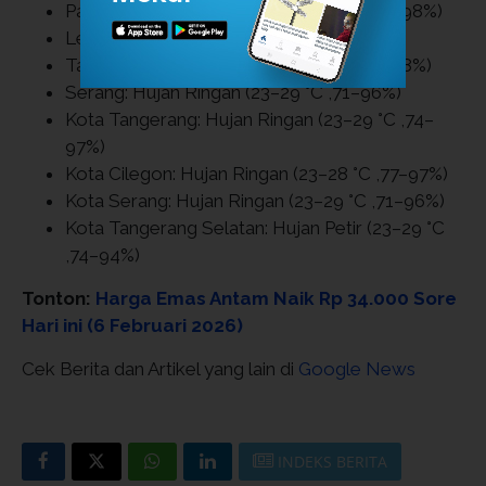
Pandeglang:
Hujan Ringan (23–26 °C ,90–98%)
Lebak:
Hujan Ringan (23–26 °C ,94–99%)
Tangerang:
Hujan Ringan (23–29 °C ,74–98%)
Serang:
Hujan Ringan (23–29 °C ,71–96%)
Kota Tangerang:
Hujan Ringan (23–29 °C ,74–
97%)
Kota Cilegon:
Hujan Ringan (23–28 °C ,77–97%)
Kota Serang:
Hujan Ringan (23–29 °C ,71–96%)
Kota Tangerang Selatan:
Hujan Petir (23–29 °C
,74–94%)
Tonton:
Harga Emas Antam Naik Rp 34.000 Sore
Hari ini (6 Februari 2026)
Cek Berita dan Artikel yang lain di
Google News
INDEKS BERITA