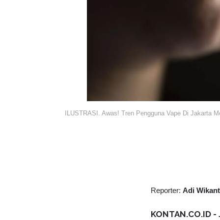
ILUSTRASI. Awas! Tren Pengguna Vape Di Jakarta Me
Reporter:
Adi Wikan
KONTAN.CO.ID - 