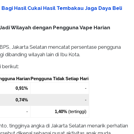
 Bagi Hasil Cukai Hasil Tembakau Jaga Daya Beli
 Jadi Wilayah dengan Pengguna Vape Harian
BPS, Jakarta Selatan mencatat persentase pengguna
gi dibanding wilayah lain di Ibu Kota.
 berikut:
ngguna Harian
Pengguna Tidak Setiap Hari
0,91%
-
0,74%
-
-
1,40%
(tertinggi)
o, tingginya angka di Jakarta Selatan menarik perhatian
sebut dikenal sebagai pusat aktivitas anak muda,