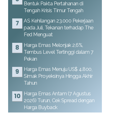
Bentuk Pakta Pertahanan di
Tengah Krisis Timur Tengah
AS Kehilangan 23.000 Pekerjaan
pada Juli, Tekanan terhadap The
Fed Menguat
Harga Emas Melonjak 2,6%,
Tembus Level Tertinggi dalam 7
Pekan
Harga Emas Menuju US$ 4.800,
Simak Proyeksinya Hingga Akhir
Tahun
Harga Emas Antam (7 Agustus
2026) Turun, Cek Spread dengan
Harga Buyback