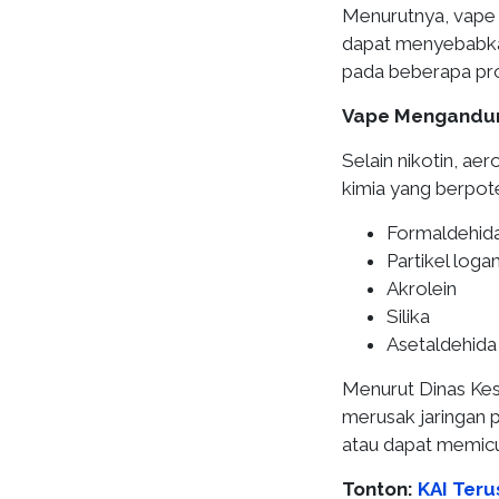
Menurutnya, vape 
dapat menyebabkan
pada beberapa pro
Vape Mengandun
Selain nikotin, a
kimia yang berpot
Formaldehida
Partikel log
Akrolein
Silika
Asetaldehida
Menurut Dinas Kes
merusak jaringan p
atau dapat memicu
Tonton:
KAI Teru