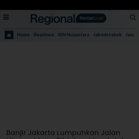
Home
Beasiswa
IKN Nusantara
Jabodetabek
Jawa 
Banjir Jakarta Lumpuhkan Jalan