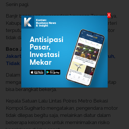
Senin pagi.
X
Banjir besar yang merendam kawasan Tarumajaya,
Kabupaten Bekasi, menyebabkan akses jalan arteri
terputus total, sehingga ribuan pengendara motor
tidak dapat melintas menuju Jakarta.
Baca Juga:
Pramono: Penanganan Banjir
Jakarta Harus Dilakukan Secara Menyeluruh,
Tidak Sporadis
Dalam kondisi tersebut, kepolisian kembali
mengambil langkah diskresi agar masyarakat tetap
bisa berangkat bekerja.
Kepala Satuan Lalu Lintas Polres Metro Bekasi
Kompol Sugiharto mengatakan, pengendara motor
tidak dilepas begitu saja, melainkan diatur dalam
beberapa kelompok untuk meminimalkan risiko