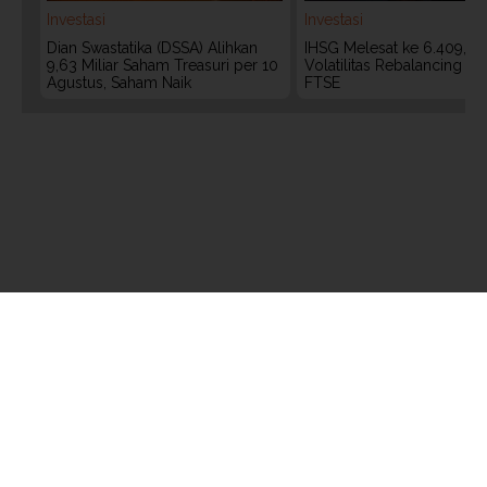
Investasi
Investasi
Dian Swastatika (DSSA) Alihkan
IHSG Melesat ke 6.409, W
9,63 Miliar Saham Treasuri per 10
Volatilitas Rebalancing M
Agustus, Saham Naik
FTSE