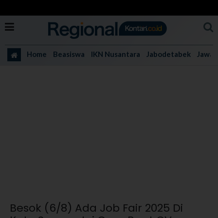
Home
Beasiswa
IKN Nusantara
Jabodetabek
Jawa 
Besok (6/8) Ada Job Fair 2025 Di