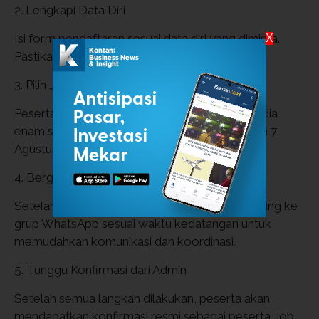
2. Lengkapi Data Diri
Isi form pendaftaran sesuai data diri yang diminta.
X
Pastikan semua informasi benar dan lengkap.
3. Pilih Jadwal Kedatangan
Peserta wajib memilih jadwal kehadiran. Tersedia
enam sesi waktu kunjungan pada tanggal 6 dan 7
Agustus 2025, antara pukul 08.00-15.00 WIB.
4. Bergabung ke Grup WhatsApp
Setelah memilih jadwal, peserta harus bergabung ke
grup WhatsApp sesuai waktu kedatangan untuk
memudahkan komunikasi dan koordinasi.
5. Tunggu Konfirmasi dari Admin
Setelah semua langkah dilakukan, peserta akan
mendapatkan konfirmasi resmi sebagai peserta Job