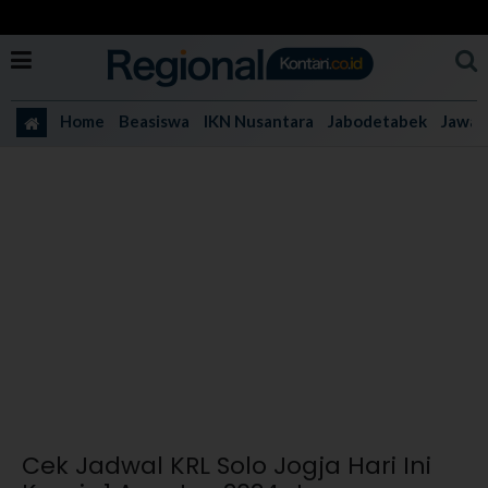
Home
Beasiswa
IKN Nusantara
Jabodetabek
Jawa 
Cek Jadwal KRL Solo Jogja Hari Ini