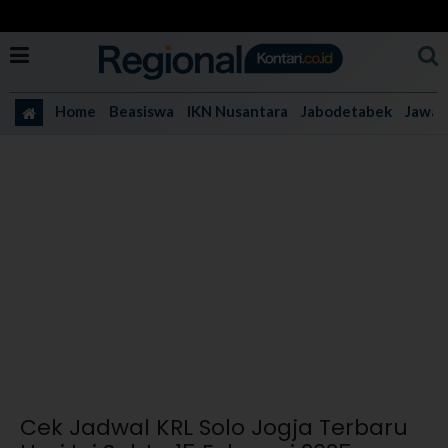
Home
Beasiswa
IKN Nusantara
Jabodetabek
Jawa 
Cek Jadwal KRL Solo Jogja Terbaru