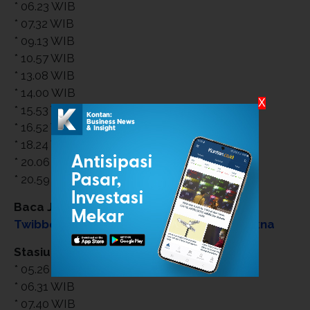
* 06.23 WIB
* 07.32 WIB
* 09.13 WIB
* 10.57 WIB
* 13.08 WIB
* 14.00 WIB
X
* 15.53 WIB
* 16.52 WIB
* 18.24 WIB
* 20.06 WIB
* 20.59 WIB
Baca Juga:
Catat Rekomendasi Ucapan,
Twibbon dan Kado Valentine yang Bermakna
Stasiun Gawok
* 05.26 WIB
* 06.31 WIB
* 07.40 WIB