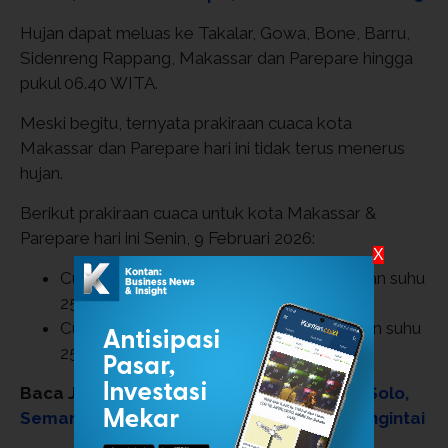
Hujan dapat meluas ke Takalar, Gowa, Bone, Barru,
Sidenreng Rappang, Makassar dan Parepare hingga
pukul 06.40 WITA.
Meski begitu, ternyata prakiraan cuaca kota
Makassar dan Parepare hari ini tidak terus menerus
hujan.
Berikut prakiraan cuaca untuk kota Makassar &
Parepare hari ini Senin, 9 Februari 2026:
X
Cuaca kota Makassar hari ini: cerah dengan suhu
0
25-30
C, kelembapan 66-93%
Cuaca kota Parepare hari ini: cerah dengan suhu
0
25-30
C, kelembapan 67-89%
Baca Juga:
Prakiraan Cuaca Yogyakarta, Solo,
Semarang Senin: Risiko Hujan Sedang Mengintai