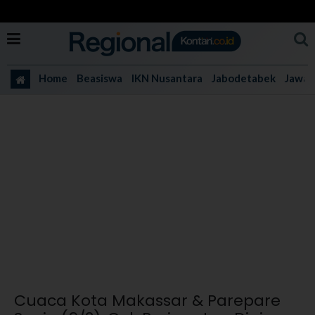
Home
Beasiswa
IKN Nusantara
Jabodetabek
Jawa 
Cuaca Kota Makassar & Parepare