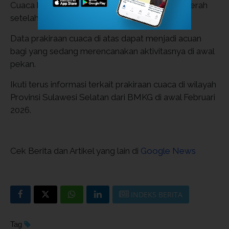
Cuaca kota Makassar dan Parepare ternyata cerah
setelah sering hujan selama beberapa hari lalu.
Data prakiraan cuaca di atas dapat menjadi acuan
bagi yang sedang merencanakan aktivitasnya di awal
pekan.
Ikuti terus informasi terkait prakiraan cuaca di wilayah
Provinsi Sulawesi Selatan dari BMKG di awal Februari
2026.
Cek Berita dan Artikel yang lain di
Google News
INDEKS BERITA
Tag