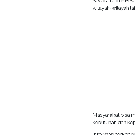
Secara rutin BMKG
wilayah-wilayah la
Masyarakat bisa m
kebutuhan dan ke
Informasi terkait 