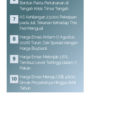
Bentuk Pakta Pertahanan di
Tengah Krisis Timur Tengah
AS Kehilangan 23.000 Pekerjaan
pada Juli, Tekanan terhadap The
Fed Menguat
Harga Emas Antam (7 Agustus
2026) Turun, Cek Spread dengan
Harga Buyback
Harga Emas Melonjak 2,6%,
Tembus Level Tertinggi dalam 7
Pekan
Harga Emas Menuju US$ 4.800,
Simak Proyeksinya Hingga Akhir
Tahun