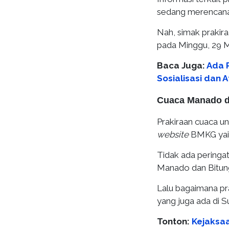
sedang merencanaka
Nah, simak prakira
pada Minggu, 29 M
Baca Juga:
Ada 
Sosialisasi dan 
Cuaca Manado da
Prakiraan cuaca unt
website
BMKG ya
Tidak ada peringat
Manado dan Bitung 
Lalu bagaimana pr
yang juga ada di S
Tonton:
Kejaksa