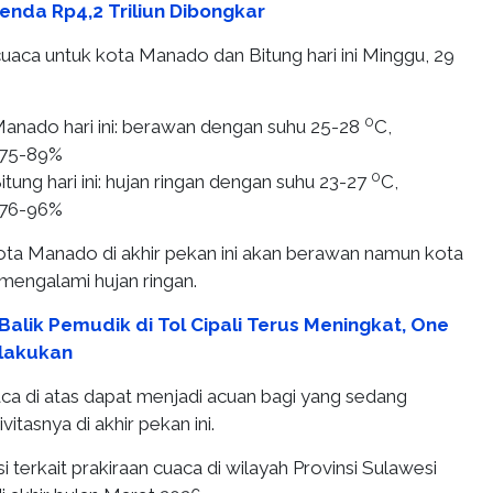
Denda Rp4,2 Triliun Dibongkar
cuaca untuk kota Manado dan Bitung hari ini Minggu, 29
0
anado hari ini: berawan dengan suhu 25-28
C,
 75-89%
0
tung hari ini: hujan ringan dengan suhu 23-27
C,
 76-96%
a Manado di akhir pekan ini akan berawan namun kota
 mengalami hujan ringan.
Balik Pemudik di Tol Cipali Terus Meningkat, One
rlakukan
aca di atas dapat menjadi acuan bagi yang sedang
itasnya di akhir pekan ini.
si terkait prakiraan cuaca di wilayah Provinsi Sulawesi