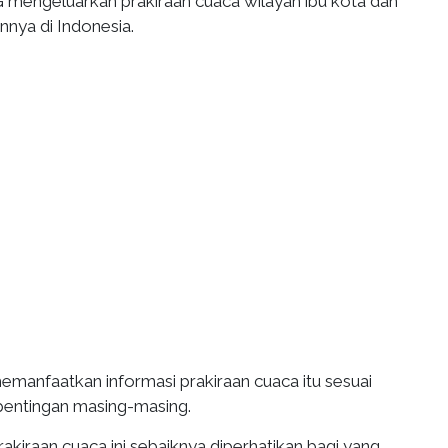
 mengeluarkan prakiraan cuaca wilayah ibu kota dan
innya di Indonesia.
emanfaatkan informasi prakiraan cuaca itu sesuai
pentingan masing-masing.
prakiraan cuaca ini sebaiknya diperhatikan bagi yang