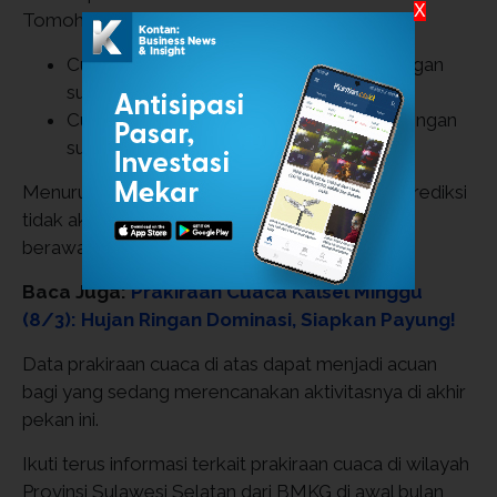
X
Tomohon hari ini Minggu, 8 Maret 2026:
Cuaca kota Manado hari ini: berawan dengan
0
suhu 24-28
C, kelembapan 74-93%
Cuaca kota Tomohon hari ini: berawan dengan
0
suhu 21-26
C, kelembapan 68-96%
Menurut BMKG, kota Manado & Tomohon diprediksi
tidak akan mengalami hujan. Cuaca hari ini akan
berawan dengan suhu normal.
Baca Juga:
Prakiraan Cuaca Kalsel Minggu
(8/3): Hujan Ringan Dominasi, Siapkan Payung!
Data prakiraan cuaca di atas dapat menjadi acuan
bagi yang sedang merencanakan aktivitasnya di akhir
pekan ini.
Ikuti terus informasi terkait prakiraan cuaca di wilayah
Provinsi Sulawesi Selatan dari BMKG di awal bulan