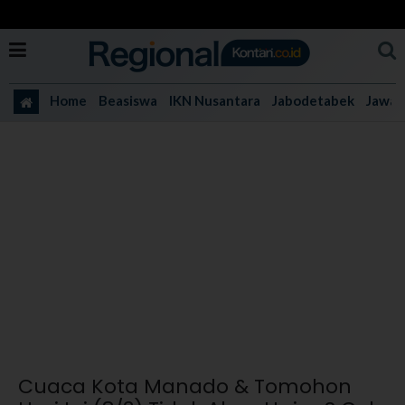
Home
Beasiswa
IKN Nusantara
Jabodetabek
Jawa 
Cuaca Kota Manado & Tomohon