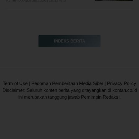
Kamis, 06 Agustus 2026 | 18:13 WIB
INDEKS BERITA
2020 @ Kontan.co.id All rights reserved.
Term of Use
|
Pedoman Pemberitaan Media Siber
|
Privacy Policy
Disclaimer: Seluruh konten berita yang ditayangkan di kontan.co.id
ini merupakan tanggung jawab Pemimpin Redaksi.