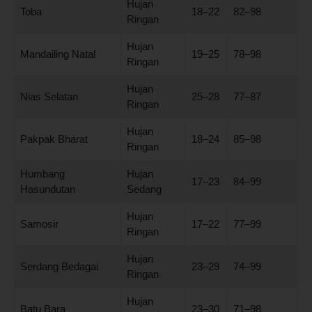
Hujan
Toba
18–22
82–98
Ringan
Hujan
Mandailing Natal
19–25
78–98
Ringan
Hujan
Nias Selatan
25–28
77–87
Ringan
Hujan
Pakpak Bharat
18–24
85–98
Ringan
Humbang
Hujan
17–23
84–99
Hasundutan
Sedang
Hujan
Samosir
17–22
77–99
Ringan
Hujan
Serdang Bedagai
23–29
74–99
Ringan
Hujan
Batu Bara
23–30
71–98