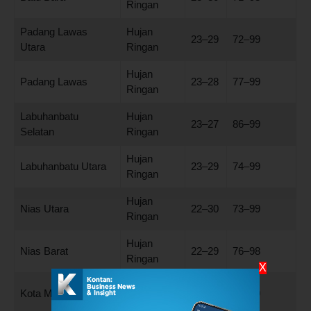
Ringan
Padang Lawas
Hujan
23–29
72–99
Utara
Ringan
Hujan
Padang Lawas
23–28
77–99
Ringan
Labuhanbatu
Hujan
23–27
86–99
Selatan
Ringan
Hujan
Labuhanbatu Utara
23–29
74–99
Ringan
Hujan
Nias Utara
22–30
73–99
Ringan
Hujan
Nias Barat
22–29
76–98
Ringan
X
Hujan
Kota Medan
23–30
72–99
Ringan