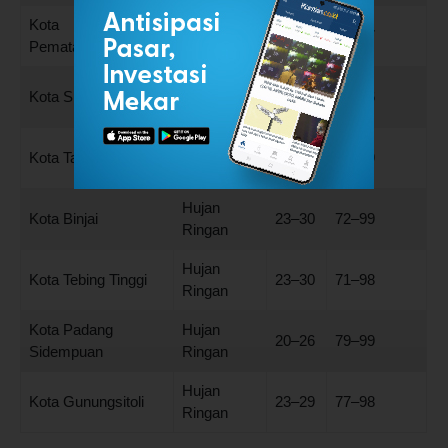
Kota
Hujan
21–26
82–97
Pematangsiantar
Ringan
Hujan
Kota Sibolga
22–27
78–96
Ringan
Hujan
Kota Tanjung Balai
23–30
71–99
Ringan
Hujan
Kota Binjai
23–30
72–99
Ringan
Hujan
Kota Tebing Tinggi
23–30
71–98
Ringan
Kota Padang
Hujan
20–26
79–99
Sidempuan
Ringan
Hujan
Kota Gunungsitoli
23–29
77–98
Ringan