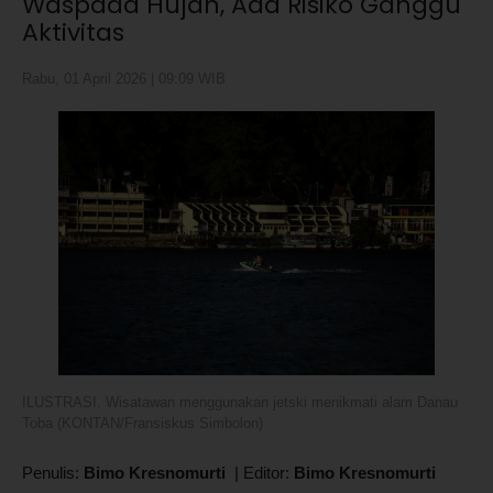
Waspada Hujan, Ada Risiko Ganggu
Aktivitas
Rabu, 01 April 2026 | 09:09 WIB
ILUSTRASI. Wisatawan menggunakan jetski menikmati alam Danau
Toba (KONTAN/Fransiskus Simbolon)
Penulis:
Bimo Kresnomurti
|
Editor:
Bimo Kresnomurti