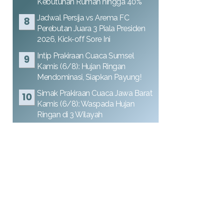
Kebutuhan Rumah hingga 40%
Jadwal Persija vs Arema FC
Perebutan Juara 3 Piala Presiden
2026, Kick-off Sore Ini
Intip Prakiraan Cuaca Sumsel
Kamis (6/8): Hujan Ringan
Mendominasi, Siapkan Payung!
Simak Prakiraan Cuaca Jawa Barat
Kamis (6/8): Waspada Hujan
Ringan di 3 Wilayah