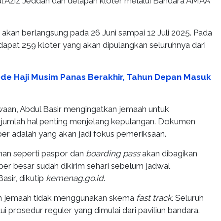
l Aziz Jeddah dan delapan kloter melalui Bandara AMAA
kan berlangsung pada 26 Juni sampai 12 Juli 2025. Pada
dapat 259 kloter yang akan dipulangkan seluruhnya dari
ode Haji Musim Panas Berakhir, Tahun Depan Masuk
waan, Abdul Basir mengingatkan jemaah untuk
jumlah hal penting menjelang kepulangan. Dokumen
per adalah yang akan jadi fokus pemeriksaan.
an seperti paspor dan
boarding pass
akan dibagikan
er besar sudah dikirim sehari sebelum jadwal
asir, dikutip
kemenag.go.id
.
n jemaah tidak menggunakan skema
fast track
. Seluruh
i prosedur reguler yang dimulai dari paviliun bandara.