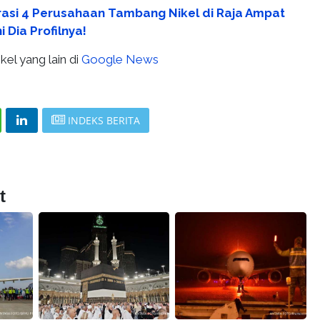
rasi 4 Perusahaan Tambang Nikel di Raja Ampat
i Dia Profilnya!
kel yang lain di
Google News
INDEKS BERITA
t