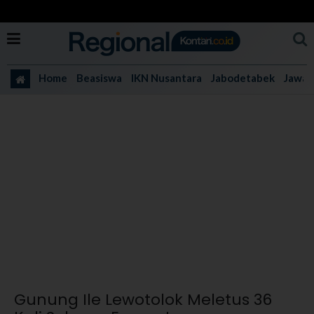
Home
Beasiswa
IKN Nusantara
Jabodetabek
Jawa 
Gunung Ile Lewotolok Meletus 36