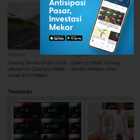
Regional
Regional
Gunung Semeru Erupsi 4 Kali,
Dalam 11 Menit, Gunung
Letusannya Capai 900 Meter,
Semeru Meletus 3 Kali
Jumat (24/1) Malam
Terpopuler