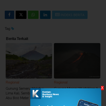
INDEKS BERITA
Tag
Berita Terkait
Regional
Regional
X
Gunung Semeru Meletus
Gunung Merapi Muntahkan 7
Lima Kali, Semburkan Kolom
Kali Guguran Lava Dalam 6
Abu 800 Meter
Jam