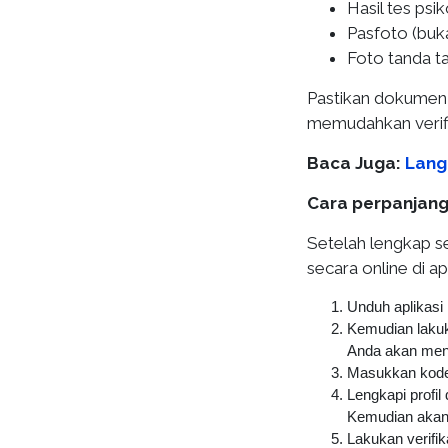
Hasil tes psik
Pasfoto (buka
Foto tanda ta
Pastikan dokumen-
memudahkan verifi
Baca Juga:
Langg
Cara perpanjang 
Setelah lengkap 
secara online di apl
Unduh aplikasi 
Kemudian lakuk
Anda akan men
Masukkan kode
Lengkapi profil
Kemudian akan 
Lakukan verifi