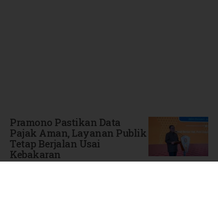
Terbaru
Pramono Pastikan Data
Pajak Aman, Layanan Publik
Tetap Berjalan Usai
Kebakaran
Sabtu, 08 Agustus 2026 | 15:13 WIB
BI DKI Jakarta Waspadai
Risiko Musim Kemarau
Terhadap Tekanan Inflasi