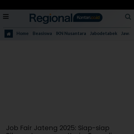
Home
Beasiswa
IKN Nusantara
Jabodetabek
Jawa 
Job Fair Jateng 2025: Siap-siap