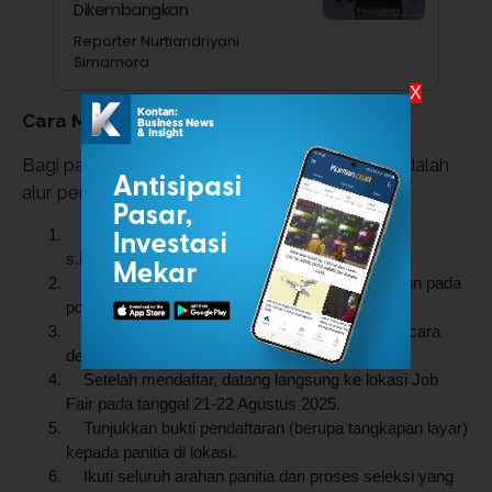
Dikembangkan
Reporter Nurtiandriyani
Simamora
X
Cara Mendaftar Job Fair Jateng 2025
Bagi para pencari kerja yang tertarik, berikut adalah
alur pendaftaran yang harus diikuti:
Akses situs resmi pendaftaran di
s.id/jobfairjateng2025.
Klik "Lihat lowongan kerja di sini" dan buat akun pada
portal Job Fair.
Lengkapi data diri dan formulir pendaftaran secara
detail.
Setelah mendaftar, datang langsung ke lokasi Job
Fair pada tanggal 21-22 Agustus 2025.
Tunjukkan bukti pendaftaran (berupa tangkapan layar)
kepada panitia di lokasi.
Ikuti seluruh arahan panitia dan proses seleksi yang