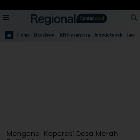
Home
Beasiswa
IKN Nusantara
Jabodetabek
Jawa 
Mengenal Koperasi Desa Merah