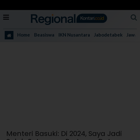
Home
Beasiswa
IKN Nusantara
Jabodetabek
Jawa 
Menteri Basuki: Di 2024, Saya Jadi