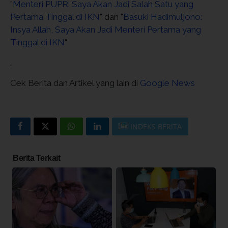
"
Menteri PUPR: Saya Akan Jadi Salah Satu yang
Pertama Tinggal di IKN
" dan "
Basuki Hadimuljono:
Insya Allah, Saya Akan Jadi Menteri Pertama yang
Tinggal di IKN
"
.
Cek Berita dan Artikel yang lain di
Google News
INDEKS BERITA
Berita Terkait