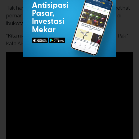
Tak hanya itu, Airlangga juga berkelakar akan melihat
pemandangan bersama dengan Menteri PUPR di
ibukota baru itu.
"Kita nikmati bulan-bulan menjelang Agustus ya Pak,"
kata Airlangga.