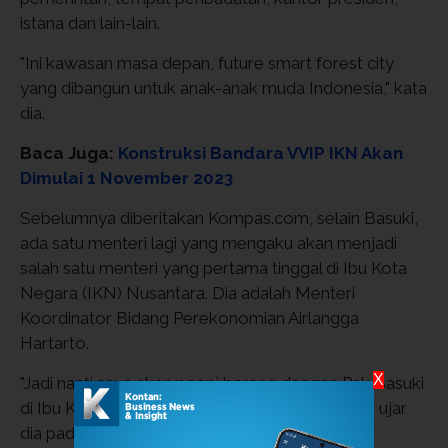
istana dan lain-lain.
"Ini kawasan masa depan, future smart forest city
yang dibangun untuk anak-anak muda Indonesia," kata
dia.
Baca Juga:
Konstruksi Bandara VVIP IKN Akan
Dimulai 1 November 2023
Sebelumnya diberitakan Kompas.com, selain Basuki,
ada satu menteri lagi yang mengaku akan menjadi
salah satu menteri yang pertama tinggal di Ibu Kota
Negara (IKN) Nusantara. Dia adalah Menteri
Koordinator Bidang Perekonomian Airlangga
Hartarto.
X
"Jadi nanti saya akan ngopi bareng dengan Pak Basuki
di Ibu Kota Negara (IKN) saat selesai pertama," ujar
dia pada akhir Juli 2023 lalu.